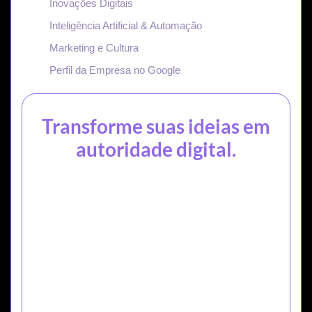
Inovações Digitais
Inteligência Artificial & Automação
Marketing e Cultura
Perfil da Empresa no Google
Transforme suas ideias em
autoridade digital.
No nosso blog, cada conteúdo é pensado para quem
quer crescer no digital com estratégia,
autenticidade e resultados reais.
QUERO CRESCER COM ESTRATÉGIA