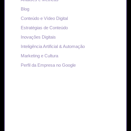
Blog
Conteúdo e Vídeo Digital
Estratégias de Conteúdo
Inovações Digitais
Inteligência Artificial & Automação
Marketing e Cultura
Perfil da Empresa no Google
Transforme suas ideias
em autoridade digital.
No nosso blog, cada conteúdo é pensado para
quem quer crescer no digital com estratégia,
autenticidade e resultados reais.