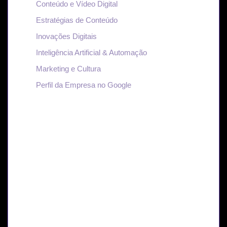
Conteúdo e Vídeo Digital
Estratégias de Conteúdo
Inovações Digitais
Inteligência Artificial & Automação
Marketing e Cultura
Perfil da Empresa no Google
Transforme suas ideias
em autoridade digital.
No nosso blog, cada conteúdo é pensado para
quem quer crescer no digital com estratégia,
autenticidade e resultados reais.
QUERO CRESCER COM ESTRATÉGIA