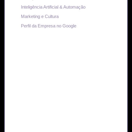
Inteligência Artificial & Automação
Marketing e Cultura
Perfil da Empresa no Google
Transforme suas ideias
em autoridade digital.
No nosso blog, cada conteúdo é pensado para
quem quer crescer no digital com estratégia,
autenticidade e resultados reais.
QUERO CRESCER COM ESTRATÉGIA